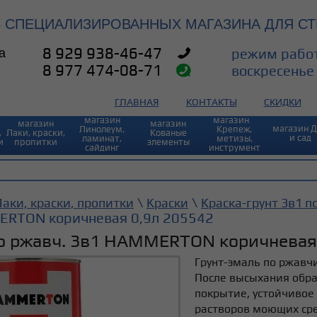
3 СПЕЦИАЛИЗИРОВАННЫХ МАГАЗИНА ДЛЯ СТ
а
8 929 938-46-47
режим работ
8 977 474-08-71
воскресенье 
ГЛАВНАЯ
КОНТАКТЫ
СКИДКИ
магазин
магазин⠀
магазин
магазин
магазин 
Линолеум,
Крепеж,
,
Лаки, краски,
Кованые
и сад
ламинат,
метизы,
и
пропитки
элементы
сайдинг
инструмент
\
\
аки, краски, пропитки
Краски
Краска-грунт 3в1 п
ERTON коричневая 0,9л 205542
по ржавч. 3в1 HAMMERTON коричневая 
Грунт-эмаль по ржавч
После высыхания обр
покрытие, устойчивое
растворов моющих сред