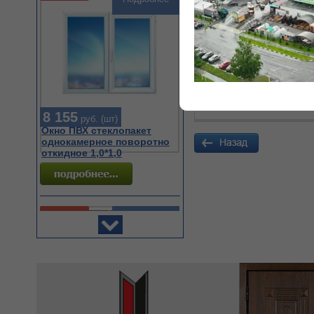
Полное наименовани
ТипНоменклатуры
ВидНоменклатуры
Код
8 155
руб. (шт)
Окно ПВХ стеклопакет
однокамерное поворотно
откидное 1,0*1,0
Акция
Подробнее