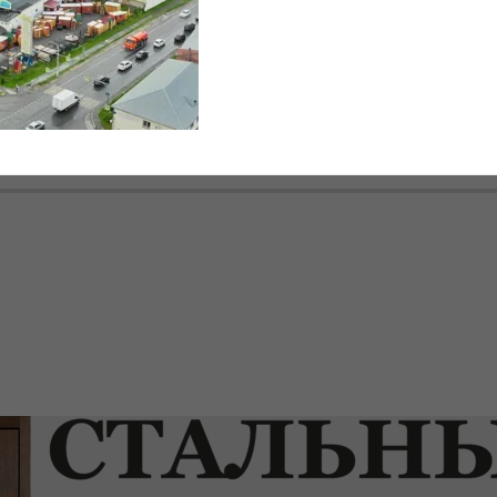
е
Грунт-эмаль по ржавч. 3в1 HAMMERTON коричневая 0,9л 20554
Товар
Краски
00-00007472