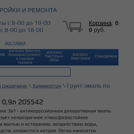
РОЙКИ И РЕМОНТА
ы с 8-00 до 19-00
Корзина
:
0
0
руб.
с 8-00 до 18-00
ДОСТАВКА
магазин Электро,
магазин
Дом
магазин
бензоинструмент
Люстры и
Спецодежда
Электрика
и Садовая
Обои
техника
\
\ Грунт-эмаль по
о ржавчине
Хаммертон
0,9л 205542
ине 3в1 - антикоррозионная декоративная эмаль.
азует непрозрачное атмосферостойкое
 к мытью и истиранию, воздействию воды,
ств, хлористого натрия. Легко наносится.