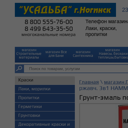
2
8 800 555-76-00
Телефон магазин
8 499 643-35-50
Лаки, краски,
пропитки
многоканальные номера
магазин
магазин⠀
магазин Все
магазин
Строительные
Навесы, беседки
для Бани
Сантехника
материалы
теплицы,бытовк
Краски
\
Главная
магазин Л
ржавч. 3в1 HAMM
Лаки, морилки
Грунт-эмаль 
Пропитки
Герметики
Грунтовки
Декоративные краски и