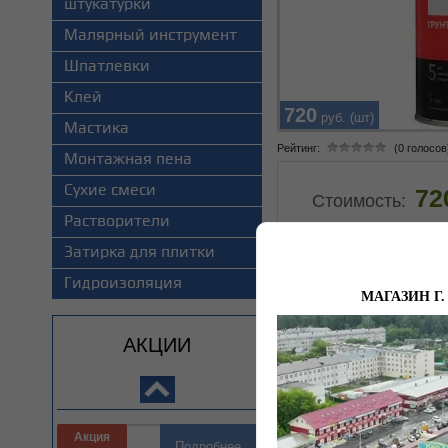
штукатурки
Малярный инструмент
Шпатлевки
Клей
720
руб. (шт)
Акция
Мастика
Подробнее
Рейтинг:
(0 голосов
Монтажная пена
Сухие смеси
72
Стоимость:
Растворители
Затирка для плитки
Гидроизоляция
70
МАГАЗИН Г. Н
руб.
Провод СИП-4 2х16
АКЦИИ
Акция
Параметры
Подробнее