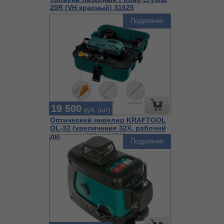
20R (VH красный) 31625
Подробнее
19 500
руб. (шт)
Оптический нивелир KRAFTOOL
OL-32 (увеличение 32X, рабочий
диапазон 122м) 34520
Подробнее