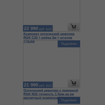
22 990
руб. (шт)
Комплект оптический нивелир
RGK С32 + рейка 3м + штатив
778268
Подробнее
21 990
руб. (шт)
Оптический нивелир с поверкой
RGK N32 точность 1,5мм на км
магнитный компенсатор
Подробнее