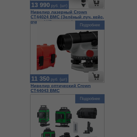
13 990
руб. (шт)
Нивелир лазерный Crown
CT44024 BMC (Зелёный луч, кейс,
очки, АКБ, зарядка)
Подробнее
11 350
руб. (шт)
Нивелир оптический Crown
CT44043 BMC
Подробнее