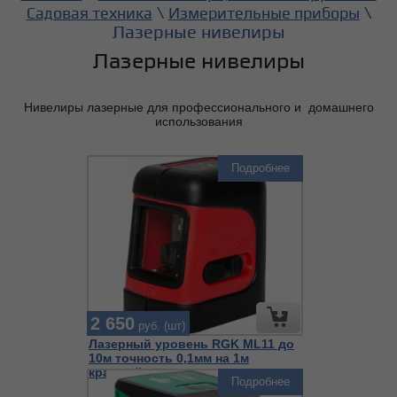
\
\
Садовая техника
Измерительные приборы
Лазерные нивелиры
Лазерные нивелиры
Нивелиры лазерные для профессионального и домашнего
использования
Подробнее
2 650
руб. (шт)
Лазерный уровень RGK ML11 до
10м точность 0,1мм на 1м
красный
Подробнее