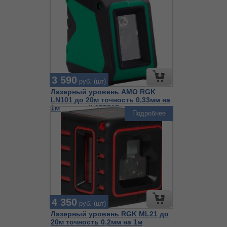
3 590
руб. (шт)
Лазерный уровень AMO RGK
LN101 до 20м точность 0,33мм на
1м зеленый 855597
Подробнее
4 350
руб. (шт)
Лазерный уровень RGK ML21 до
20м точность 0,2мм на 1м