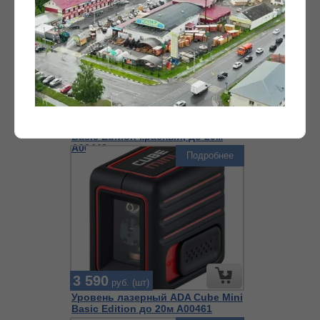
8 790
руб. (шт)
Уровень лазерный ADA Cube 360
Basic Edition красный, до 20м
А00443
Подробнее
3 590
руб. (шт)
Уровень лазерный ADA Cube Mini
Basic Edition до 20м А00461