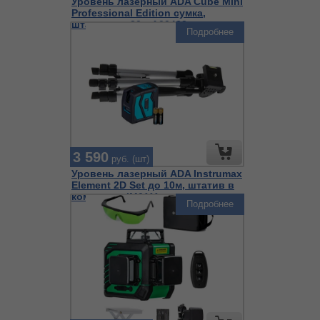
Уровень лазерный ADA Cube Mini
Professional Edition сумка,
штатив, до 20м А00462
Подробнее
3 590
руб. (шт)
Уровень лазерный ADA Instrumax
Element 2D Set до 10м, штатив в
комплекте IM0111
Подробнее