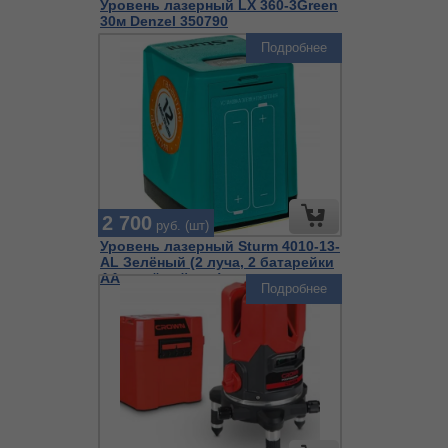
Уровень лазерный LX 360-3Green
30м Denzel 350790
Подробнее
2 700
руб. (шт)
Уровень лазерный Sturm 4010-13-
AL Зелёный (2 луча, 2 батарейки
АА, зелёный луч)
Подробнее