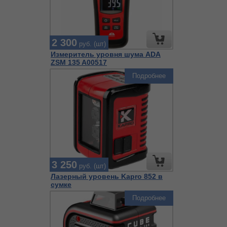
2 300
руб. (шт)
Измеритель уровня шума ADA
ZSM 135 A00517
Подробнее
3 250
руб. (шт)
Лазерный уровень Kapro 852 в
сумке
Подробнее