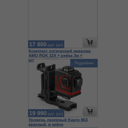
17 800
руб. (шт)
Комплект оптический нивелир
AMO RGK 32X + рейка 3м +
штатив 852640
Подробнее
19 990
руб. (шт)
Уровень лазерный Kapro 863
красный, в кейсе