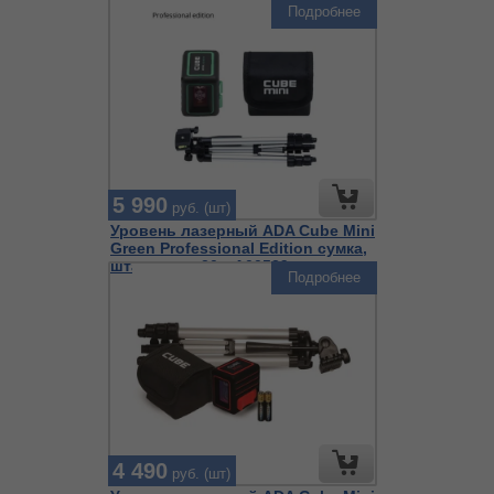
Подробнее
5 990
руб. (шт)
Уровень лазерный ADA Cube Mini
Green Professional Edition сумка,
штатив, до 20м А00529
Подробнее
4 490
руб. (шт)