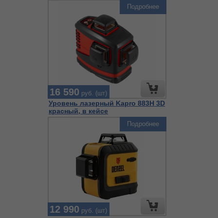
Подробнее
16 590
руб. (шт)
Уровень лазерный Kapro 883H 3D
красный, в кейсе
Подробнее
12 990
руб. (шт)