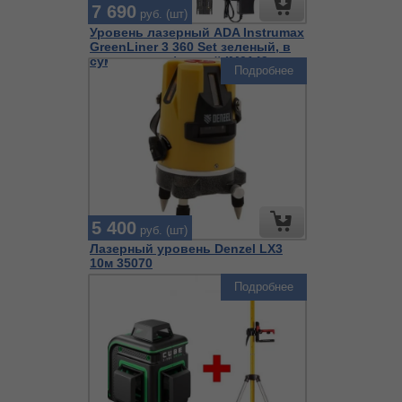
7 690
руб. (шт)
Уровень лазерный ADA Instrumax
GreenLiner 3 360 Set зеленый, в
сумке с платформой IM0149
Подробнее
5 400
руб. (шт)
Лазерный уровень Denzel LX3
10м 35070
Подробнее