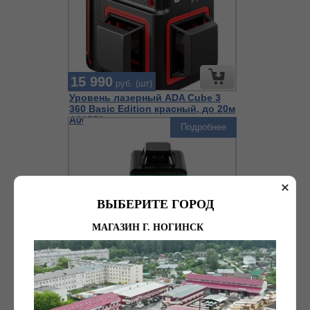
15 990
руб. (шт)
Уровень лазерный ADA Cube 3
360 Basic Edition красный, до 20м
А00559
Подробнее
ВЫБЕРИТЕ ГОРОД
МАГАЗИН Г. НОГИНСК
18 990
руб. (шт)
Уровень лазерный ADA Cube 3
360 Green Basic Edition зеленый,
до 40м А00560
Подробнее