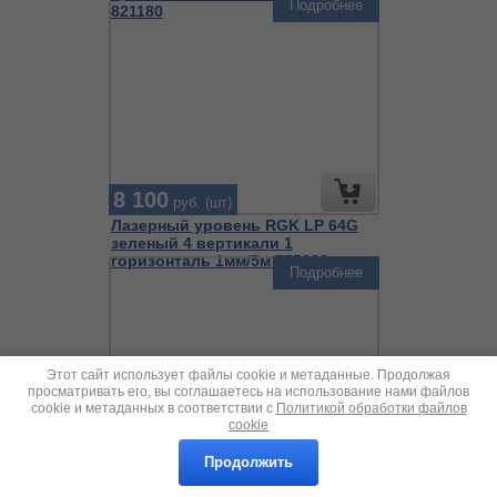
Подробнее
821180
8 100
руб. (шт)
Лазерный уровень RGK LP 64G
зеленый 4 вертикали 1
горизонталь 1мм/5м 775298
Подробнее
Этот сайт использует файлы cookie и метаданные. Продолжая
просматривать его, вы соглашаетесь на использование нами файлов
cookie и метаданных в соответствии с
Политикой обработки файлов
cookie
Продолжить
20 990
руб. (шт)
Лазерный уровень RGK PR 4D