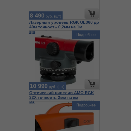
8 490
руб. (шт)
Лазерный уровень RGK UL360 до
40м точность 0,2мм на 1м
красный
Подробнее
10 990
руб. (шт)
Оптический нивелир AMO RGK
32X точность 2мм на км
магнитный компенсатор 877780
Подробнее