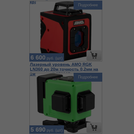
красный
Подробнее
6 600
руб. (шт)
Лазерный уровень AMO RGK
LN360 до 20м точность 0,2мм на
1м красный 876967
Подробнее
5 690
руб. (шт)