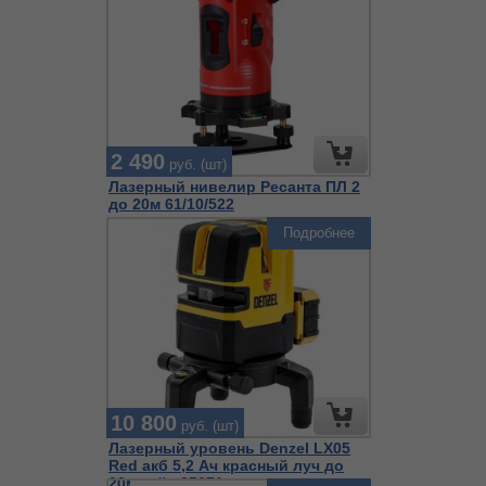
2 490
руб. (шт)
Лазерный нивелир Ресанта ПЛ 2
до 20м 61/10/522
Подробнее
10 800
руб. (шт)
Лазерный уровень Denzel LX05
Red акб 5,2 Ач красный луч до
20м кейс 35071