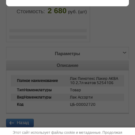
2 680
Стоимость:
руб. (шт)
Параметры
Описание
Лак Пинотекс Лакер АКВА
Полное наименование
10 2,7л матов 5254106
ТипНоменклатуры
Товар
ВидНоменклатуры
Лак Ассорти
Код
ЦБ-00002720
Этот сайт использует файлы cookie и метаданные. Продолжая