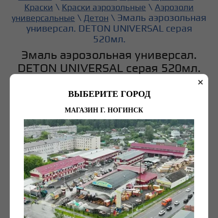
\
\
Краски
Краски аэрозольные
Аэрозоли
\
\ Эмаль аэрозольная
универсальные
Детон
универсал. DETON UNIVERSAL серая
520мл.
Эмаль аэрозольная универсал.
DETON UNIVERSAL серая 520мл.
ВЫБЕРИТЕ ГОРОД
МАГАЗИН Г. НОГИНСК