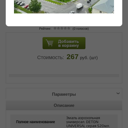
267
руб. (шт)
Рейтинг:
(0 голосов)
267
Стоимость:
руб. (шт)
Параметры
Описание
Эмаль аэрозольная
Полное наименование
универсал. DETON
UNIVERSAL серая 520мл.