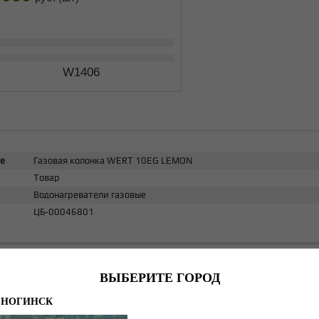
W1406
е
Газовая колонка WERT 10EG LEMON
Товар
Водонагреватели газовые
ЦБ-00046801
ВЫБЕРИТЕ ГОРОД
ОГИНСК