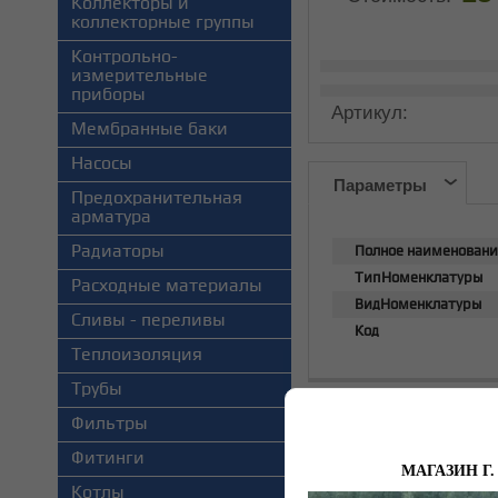
Коллекторы и
коллекторные группы
Контрольно-
измерительные
приборы
Артикул:
Мембранные баки
Насосы
Параметры
Предохранительная
арматура
Радиаторы
Полное наименовани
ТипНоменклатуры
Расходные материалы
ВидНоменклатуры
Сливы - переливы
Код
Теплоизоляция
Трубы
Акция
Фильтры
Подробнее
Фитинги
МАГАЗИН Г. Н
Котлы