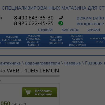
3 СПЕЦИАЛИЗИРОВАННЫХ МАГАЗИНА ДЛЯ СТ
а
8 499 643-35-30
режим работ
8 926 022-45-25
воскресенье 
ГЛАВНАЯ
КОНТАКТЫ
СКИДКИ
магазин
магазин⠀
магазин
магазин
магазин 
Линолеум,
Крепеж,
,
Лаки, краски,
Кованые
и сад
ламинат,
метизы,
и
пропитки
элементы
сайдинг
инструмент
\
\
\ Газовая
Сантехника
Водонагреватели
Газовые
нка WERT 10EG LEMON
)
 050
руб. (шт)