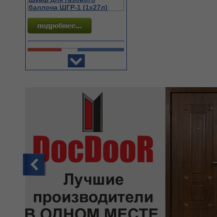
баллона ШГР-1 (1х27л)
Акция
Подробнее
365
руб. (шт)
LT-LBWP-02-IP65-12W-
6500K Светильник
светодиод. круг
Акция
Подробнее