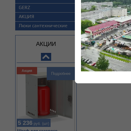
GERZ
АКЦИЯ
Люки сантехнические
215
руб. (шт)
LED-C37-11W/NW/E14/FR/NR
Лампа светодиодная Volpe
АКЦИИ
7712
Акция
Подробнее
5 236
руб. (шт)
Шкаф для газового