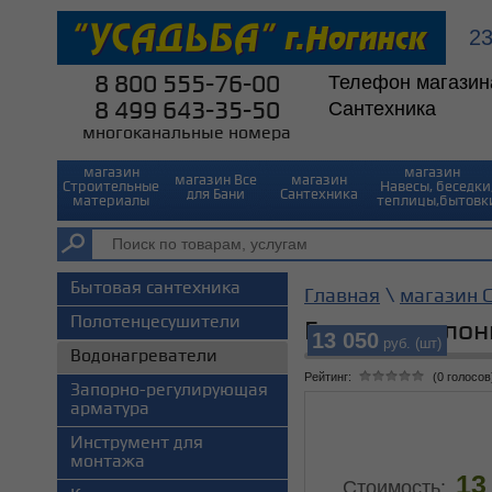
2
8 800 555-76-00
Телефон магазин
8 499 643-35-50
Сантехника
многоканальные номера
магазин
магазин⠀
магазин Все
магазин
Строительные
Навесы, беседки
для Бани
Сантехника
материалы
теплицы,бытовк
Бытовая сантехника
\
Главная
магазин 
Полотенцесушители
Газовая коло
13 050
руб. (шт)
Водонагреватели
Рейтинг:
(0 голосов
Запорно-регулирующая
арматура
Инструмент для
монтажа
13
Стоимость: