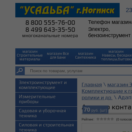
2
8 800 555-76-00
Телефон магазин
8 499 643-35-50
Электро,
бензоинструмент
многоканальные номера
магазин
магазин⠀
магазин Все
магазин
Строительные
Навесы, беседки
для Бани
Сантехника
материалы
теплицы,бытовк
Электроинструмент и
\
Главная
магазин Э
комплектующие
Комплектующие к г
Измерительные
\ Адап
ролики и др.
приборы
Адаптер конта
70
руб. (шт)
Садовая и уборочная
техника
Рейтинг:
(0 голосов
Силовая и строительная
техника