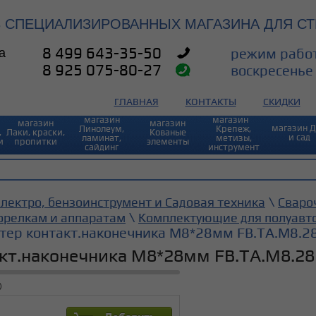
3 СПЕЦИАЛИЗИРОВАННЫХ МАГАЗИНА ДЛЯ СТ
а
8 499 643-35-50
режим работ
8 925 075-80-27
воскресенье 
ГЛАВНАЯ
КОНТАКТЫ
СКИДКИ
магазин
магазин⠀
магазин
магазин
магазин 
Линолеум,
Крепеж,
,
Лаки, краски,
Кованые
и сад
ламинат,
метизы,
и
пропитки
элементы
сайдинг
инструмент
\
лектро, бензоинструмент и Садовая техника
Сваро
\
орелкам и аппаратам
Комплектующие для полуавт
тер контакт.наконечника М8*28мм FB.TA.M8.2
кт.наконечника М8*28мм FB.TA.M8.28
)