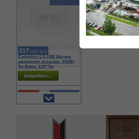
217
руб. (шт)
Camelion LX-19B Датчик
движения встраив. 600Вт
5с-9мин. 120* 9м
Акция
Подробнее