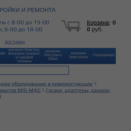
РОЙКИ И РЕМОНТА
ы с 8-00 до 19-00
Корзина
:
0
0
руб.
с 8-00 до 18-00
ДОСТАВКА
магазин Электро,
магазин
Дом
магазин
бензоинструмент
Люстры и
Спецодежда
Электрика
и Садовая
Обои
техника
\
чное оборудование и комплектующие
\
оматов MIG-MAG
Гусаки, адаптеры, каналы,
8