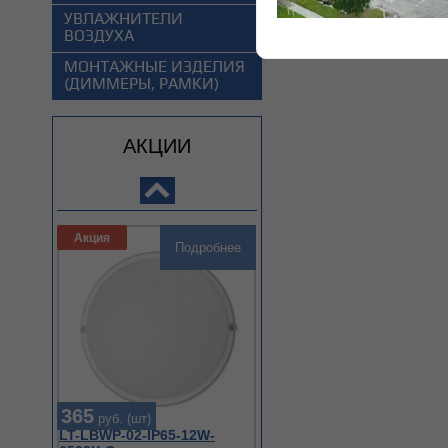
Подробнее
УВЛАЖНИТЕЛИ
ВОЗДУХА
МОНТАЖНЫЕ ИЗДЕЛИЯ
(ДИММЕРЫ, РАМКИ)
АКЦИИ
365
руб. (шт)
LT-LBWP-02-IP65-12W-
6500K Светильник
светодиод. круг
Акция
Подробнее