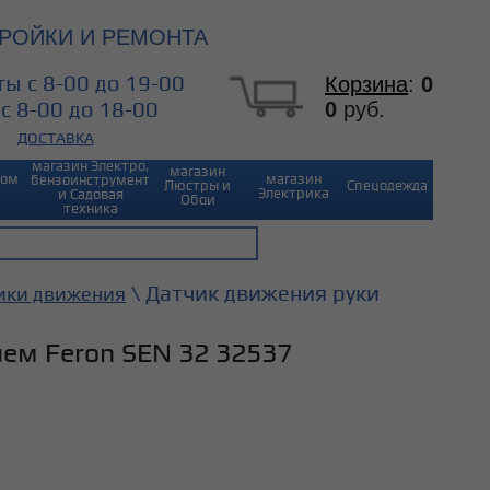
РОЙКИ И РЕМОНТА
ы с 8-00 до 19-00
Корзина
:
0
0
руб.
с 8-00 до 18-00
ДОСТАВКА
магазин Электро,
магазин
Дом
магазин
бензоинструмент
Люстры и
Спецодежда
Электрика
и Садовая
Обои
техника
\ Датчик движения руки
ики движения
ем Feron SEN 32 32537