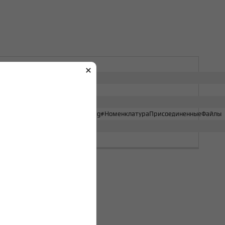
EN 32 32537
fe484d11ec80bbb4b52f63cefa.jpg#НоменклатураПрисоединенныеФайлы