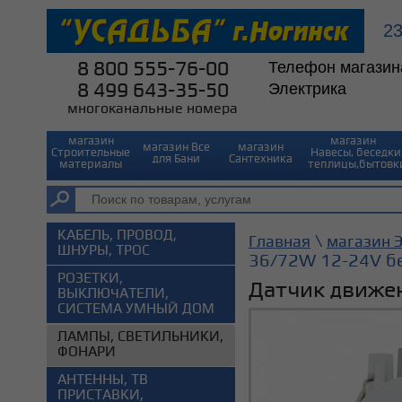
2
8 800 555-76-00
Телефон магазин
8 499 643-35-50
Электрика
многоканальные номера
магазин
магазин⠀
магазин Все
магазин
Строительные
Навесы, беседки
для Бани
Сантехника
материалы
теплицы,бытовк
КАБЕЛЬ, ПРОВОД,
\
Главная
магазин 
ШНУРЫ, ТРОС
36/72W 12-24V бе
РОЗЕТКИ,
Датчик движен
ВЫКЛЮЧАТЕЛИ,
СИСТЕМА УМНЫЙ ДОМ
ЛАМПЫ, СВЕТИЛЬНИКИ,
ФОНАРИ
АНТЕННЫ, ТВ
ПРИСТАВКИ,