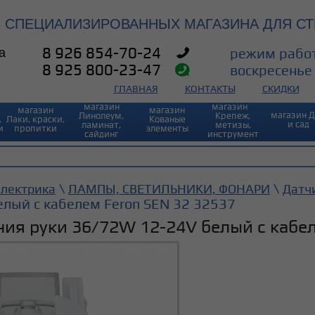
3 СПЕЦИАЛИЗИРОВАННЫХ МАГАЗИНА ДЛЯ СТ
а
8 926 854-70-24
режим работ
8 925 800-23-47
воскресенье 
ГЛАВНАЯ
КОНТАКТЫ
СКИДКИ
магазин
магазин⠀
магазин
магазин
магазин 
Линолеум,
Крепеж,
,
Лаки, краски,
Кованые
и сад
ламинат,
метизы,
и
пропитки
элементы
сайдинг
инструмент
\
\
Электрика
ЛАМПЫ, СВЕТИЛЬНИКИ, ФОНАРИ
Датч
лый с кабелем Feron SEN 32 32537
ия руки 36/72W 12-24V белый с кабел