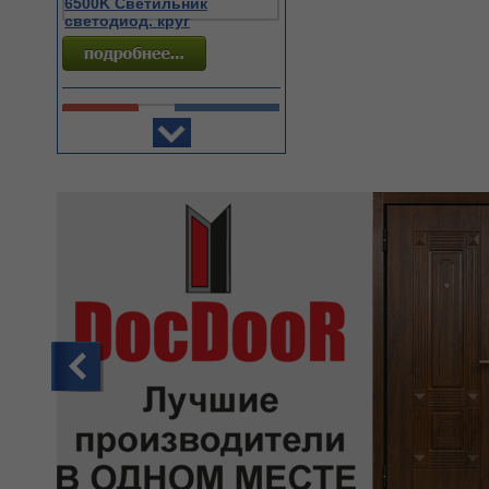
215
руб. (шт)
LED-C37-11W/NW/E14/FR/NR
Лампа светодиодная Volpe
7712