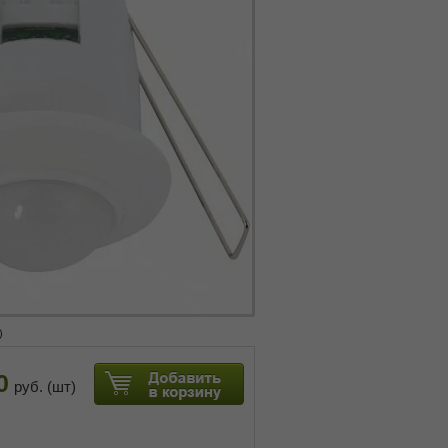
)
0
руб. (шт)