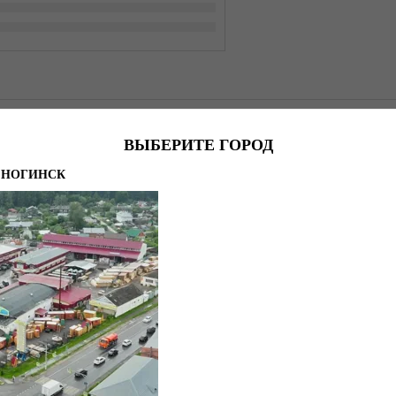
е
Датчик движения руки 36/72W 12-24V белый с кабелем Feron S
ВЫБЕРИТЕ ГОРОД
Товар
ОГИНСК
Товар
import_files/21/218d14fd484d11ec80bbb4b52f63cefa_218d14
ЭЗ-00004130