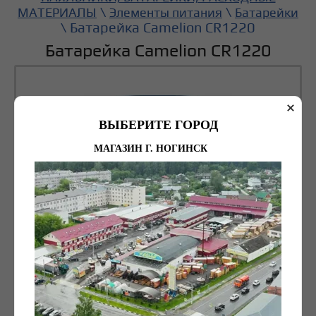
\
\
МАТЕРИАЛЫ
Элементы питания
Батарейки
\ Батарейка Camelion CR1220
Батарейка Camelion CR1220
ВЫБЕРИТЕ ГОРОД
МАГАЗИН Г. НОГИНСК
93
руб. (шт)
Рейтинг:
(0 голосов)