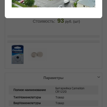
93
Стоимость:
руб. (шт)
Параметры
Батарейка Camelion
Полное наименование
CR1220
ТипНоменклатуры
Товар
ВидНоменклатуры
Товар