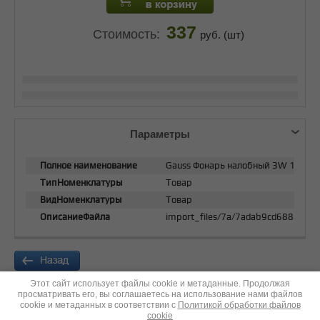
337
Стоимость:
руб. (шт)
Параметры
Полное наименование
Gauss Фонарь налобный 3W 180lm
ТипНоменклатуры
Товар
ВидНоменклатуры
Товар
ОписаниеФайла
import_files/7a/7adab9cd688811
Этот сайт использует файлы cookie и метаданные. Продолжая
просматривать его, вы соглашаетесь на использование нами файлов
cookie и метаданных в соответствии с
Политикой обработки файлов
Copyright © 2013 - 2026
cookie
Группа компаний "Усадьба"