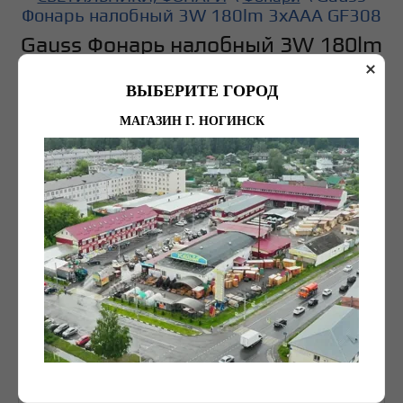
Фонарь налобный 3W 180lm 3хААА GF308
Gauss Фонарь налобный 3W 180lm
3хААА GF308
ВЫБЕРИТЕ ГОРОД
МАГАЗИН Г. НОГИНСК
337
руб. (шт)
Рейтинг:
(0 голосов)