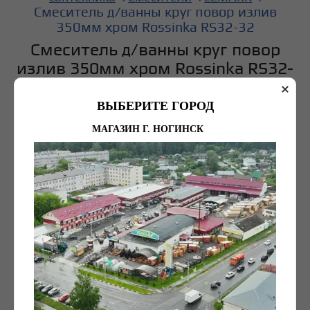
Смеситель д/ванны круг повор излив
350мм хром Rossinka RS32-32
Смеситель д/ванны круг повор
излив 350мм хром Rossinka RS32-
32
ВЫБЕРИТЕ ГОРОД
МАГАЗИН Г. НОГИНСК
8 050
руб. (шт)
Рейтинг:
(0 голосов)