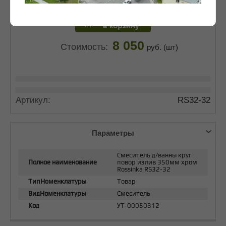
8 050
Стоимость:
руб. (шт)
Артикул:
RS32-32
Параметры
Смеситель д/ванны круг
Полное наименование
повор излив 350мм хром
Rossinka RS32-32
ТипНоменклатуры
Товар
ВидНоменклатуры
Смеситель
Код
УТ-00050312